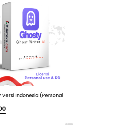
Kelas Meta Ads Online (1 o
817.000