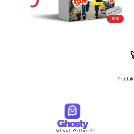
Produk 
120 Pro
99.00