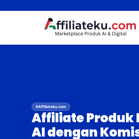
Skip
to
content
#Affiliateku.com
Affiliate Produk 
AI dengan Komis