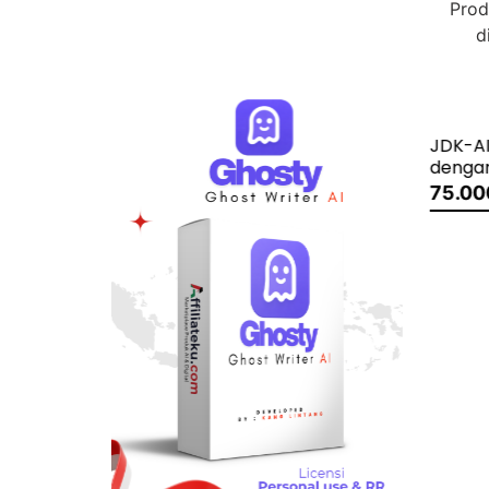
Prod
d
JDK-AI (Jago Desain Kaos
Creati
dengan AI)
197.0
75.000