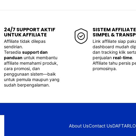
24/7 SUPPORT AKTIF
SISTEM AFFILIATE
UNTUK AFFILIATE
SIMPEL & TRANS
Affiliate tidak dilepas
Link affiliate siap paka
sendirian.
dashboard mudah dip
Tersedia
support dan
dan tracking klik sert
panduan
untuk membantu
penjualan
real-time
.
affiliate memahami produk,
Affiliate tahu persis 
cara promosi, dan
promosinya.
penggunaan sistem—baik
untuk pemula maupun yang
sudah berpengalaman.
About Us
Contact Us
DAFTAR
LO