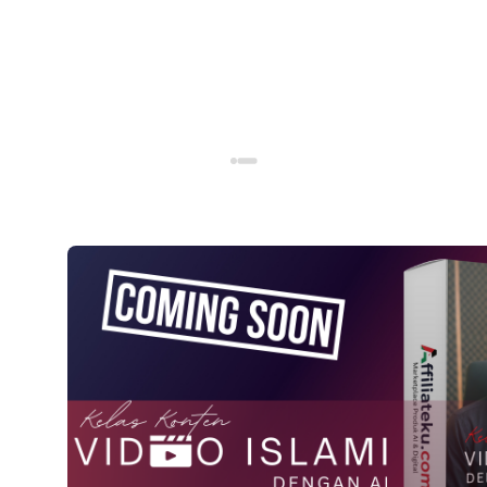
VocBook (Reseller Right)
349.000