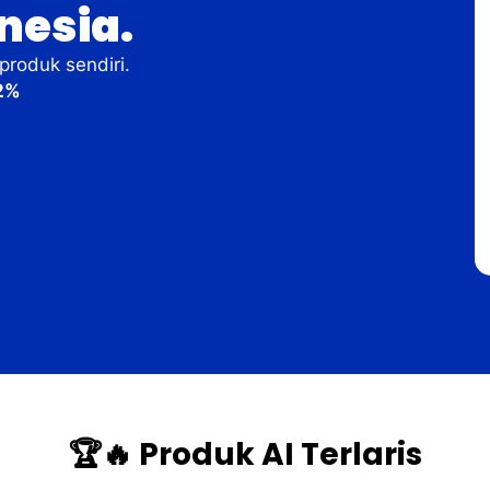
nesia.
produk sendiri.
2%
🏆🔥 Produk AI Terlaris