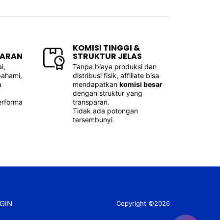
KOMISI TINGGI &
PARAN
STRUKTUR JELAS
i,
Tanpa biaya produksi dan
ahami,
distribusi fisik, affiliate bisa
a
mendapatkan
komisi besar
dengan struktur yang
performa
transparan.
Tidak ada potongan
tersembunyi.
GIN
Copyright ©2026